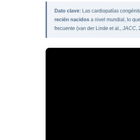
Dato clave:
Las cardiopatías congéni
recién nacidos
a nivel mundial, lo qu
frecuente (van der Linde et al.,
JACC
, 