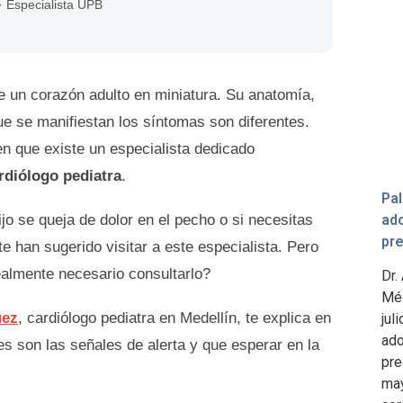
· Especialista UPB
e un corazón adulto en miniatura. Su anatomía,
ue se manifiestan los síntomas son diferentes.
 que existe un especialista dedicado
rdiólogo pediatra
.
Pal
ad
ijo se queja de dolor en el pecho o si necesitas
pr
te han sugerido visitar a este especialista. Pero
lmente necesario consultarlo?
Dr.
Méd
uez
, cardiólogo pediatra en Medellín, te explica en
jul
ado
es son las señales de alerta y que esperar en la
pre
may