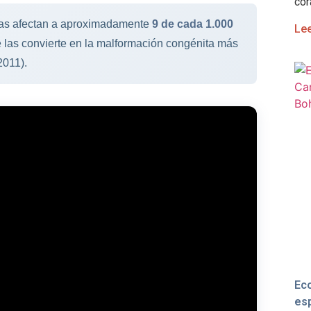
cor
tas afectan a aproximadamente
9 de cada 1.000
Le
e las convierte en la malformación congénita más
2011).
Eco
esp