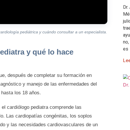
Dr.
Méd
jul
tra
ardiología pediátrica y cuándo consultar a un especialista.
ayu
no,
es
ediatra y qué lo hace
Le
ue, después de completar su formación en
diagnóstico y manejo de las enfermedades del
 hasta los 18 años.
, el cardiólogo pediatra comprende las
lo. Las cardiopatías congénitas, los soplos
cido y las necesidades cardiovasculares de un