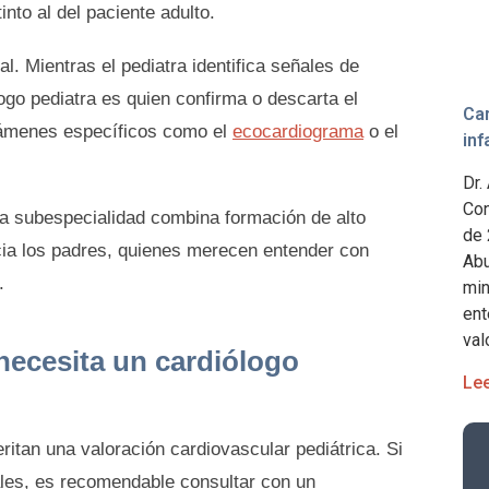
into al del paciente adulto.
l. Mientras el pediatra identifica señales de
ólogo pediatra es quien confirma o descarta el
Car
xámenes específicos como el
ecocardiograma
o el
inf
Dr.
Con
ta subespecialidad combina formación de alto
de 
ia los padres, quienes merecen entender con
Abu
.
min
ent
val
 necesita un cardiólogo
Le
itan una valoración cardiovascular pediátrica. Si
ñales, es recomendable consultar con un